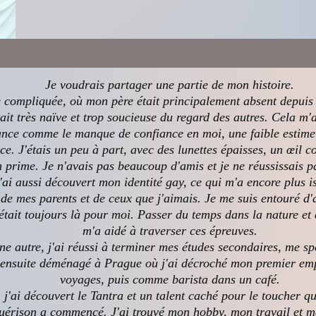
Je voudrais partager une partie de mon histoire.
le compliquée, où mon père était principalement absent depui
ait très naïve et trop soucieuse du regard des autres. Cela m
nce comme le manque de confiance en moi, une faible estime de
ence. J'étais un peu à part, avec des lunettes épaisses, un œil 
n prime. Je n'avais pas beaucoup d'amis et je ne réussissais p
j'ai aussi découvert mon identité gay, ce qui m'a encore plus is
 de mes parents et de ceux que j'aimais. Je me suis entouré 
était toujours là pour moi. Passer du temps dans la nature et
m'a aidé à traverser ces épreuves.
e autre, j'ai réussi à terminer mes études secondaires, me spé
ai ensuite déménagé à Prague où j'ai décroché mon premier em
voyages, puis comme barista dans un café.
 j'ai découvert le Tantra et un talent caché pour le toucher q
érison a commencé. J'ai trouvé mon hobby, mon travail et ma